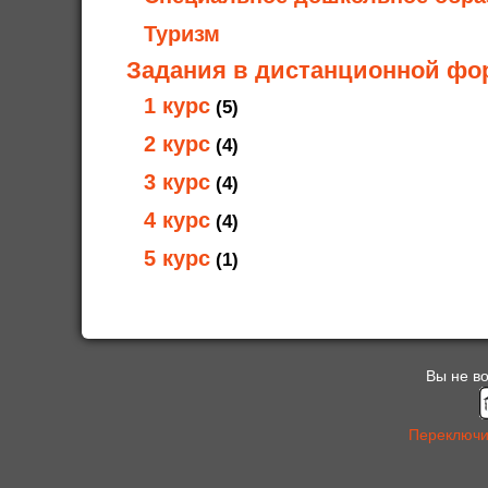
Туризм
Задания в дистанционной фо
1 курс
(5)
2 курс
(4)
3 курс
(4)
4 курс
(4)
5 курс
(1)
Вы не во
Переключи