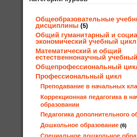
Общеобразовательные учеб
дисциплины
(5)
Общий гуманитарный и социа
экономический учебный цикл
Математический и общий
естественнонаучный учебный
Общепрофессиональный цик
Профессиональный цикл
Преподавание в начальных кла
Коррекционная педагогика в н
образовании
Педагогика дополнительного о
Дошкольное образование
(6)
Специальное дошкольное обра