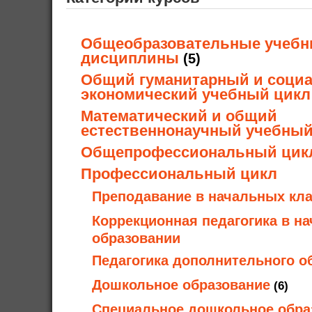
Общеобразовательные учеб
дисциплины
(5)
Общий гуманитарный и социа
экономический учебный цикл
Математический и общий
естественнонаучный учебный
Общепрофессиональный цик
Профессиональный цикл
Преподавание в начальных кла
Коррекционная педагогика в н
образовании
Педагогика дополнительного о
Дошкольное образование
(6)
Специальное дошкольное обра