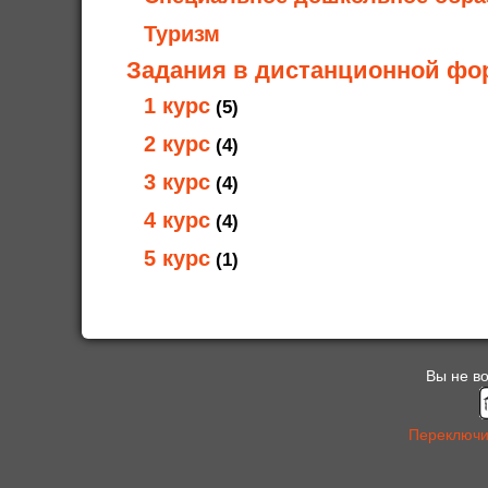
Туризм
Задания в дистанционной фо
1 курс
(5)
2 курс
(4)
3 курс
(4)
4 курс
(4)
5 курс
(1)
Вы не во
Переключи